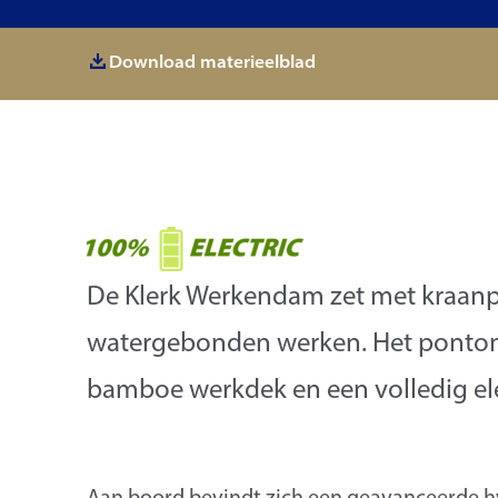
Download materieelblad
De Klerk Werkendam zet met kraan
watergebonden werken. Het ponton, 
bamboe werkdek en een volledig el
Aan boord bevindt zich een geavanceerde hy