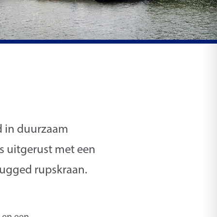
d in duurzaam
s uitgerust met een
lugged rupskraan.
 en een