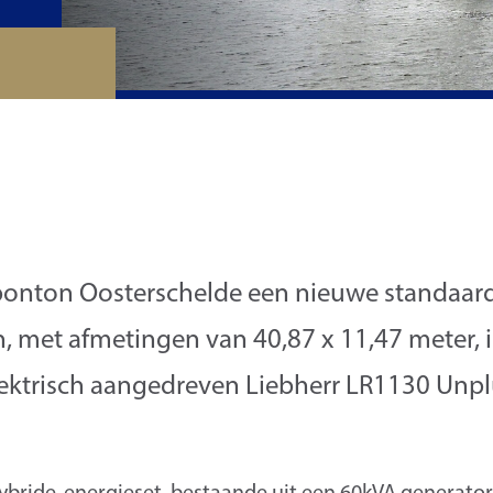
ponton Oosterschelde een nieuwe standaar
met afmetingen van 40,87 x 11,47 meter, i
ektrisch aangedreven Liebherr LR1130 Unp
bride-energieset, bestaande uit een 60kVA generator