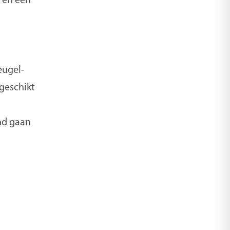
eugel-
geschikt
and gaan