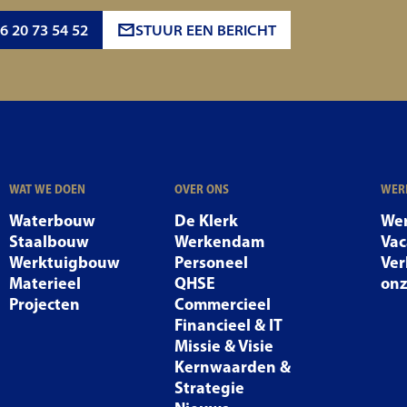
6 20 73 54 52
STUUR EEN BERICHT
WAT WE DOEN
OVER ONS
WERK
Waterbouw
De Klerk
Wer
Staalbouw
Werkendam
Vac
Werktuigbouw
Personeel
Ver
Materieel
QHSE
on
Projecten
Commercieel
Financieel & IT
Missie & Visie
Kernwaarden &
Strategie