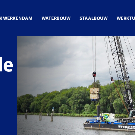
RK WERKENDAM
WATERBOUW
STAALBOUW
WERKT
de