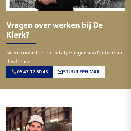
Vragen over werken bij De
Klerk?
Neem contact op en stel al je vragen aan Nathali van
den Heuvel.
06 47 17 60 45
STUUR EEN MAIL