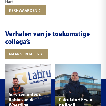
Hart.
KERNWAARDEN
Verhalen van je toekomstige
collega’s
NAAR VERHALEN
Servicemonteur:
Robin van de
Calculator: Erwin
Woestijne
de Rooij