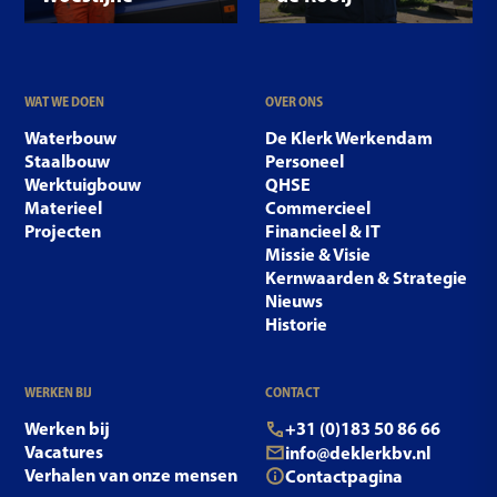
WAT WE DOEN
OVER ONS
Waterbouw
De Klerk Werkendam
Staalbouw
Personeel
Werktuigbouw
QHSE
Materieel
Commercieel
Projecten
Financieel & IT
Missie & Visie
Kernwaarden & Strategie
Nieuws
Historie
WERKEN BIJ
CONTACT
Werken bij
+31 (0)183 50 86 66
Vacatures
info@deklerkbv.nl
Verhalen van onze mensen
Contactpagina