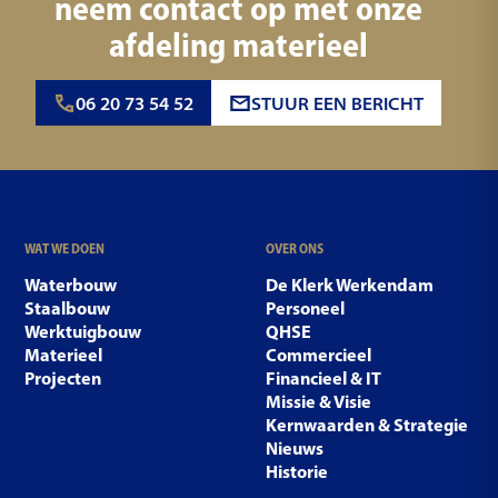
neem contact op met onze
afdeling materieel
06 20 73 54 52
STUUR EEN BERICHT
WAT WE DOEN
OVER ONS
Waterbouw
De Klerk Werkendam
Staalbouw
Personeel
Werktuigbouw
QHSE
Materieel
Commercieel
Projecten
Financieel & IT
Missie & Visie
Kernwaarden & Strategie
Nieuws
Historie