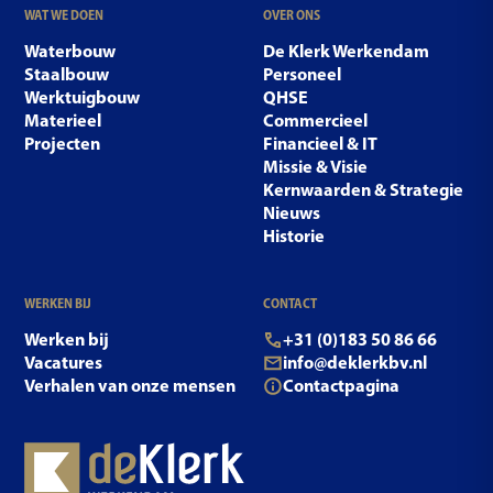
WAT WE DOEN
OVER ONS
Waterbouw
De Klerk Werkendam
Staalbouw
Personeel
Werktuigbouw
QHSE
Materieel
Commercieel
Projecten
Financieel & IT
Missie & Visie
Kernwaarden & Strategie
Nieuws
Historie
WERKEN BIJ
CONTACT
Werken bij
+31 (0)183 50 86 66
Vacatures
info@deklerkbv.nl
Verhalen van onze mensen
Contactpagina