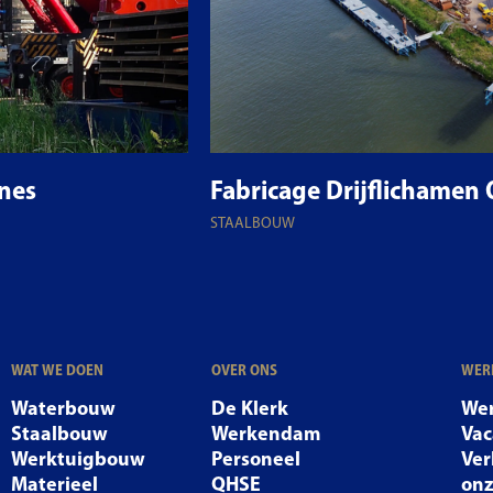
nes
Fabricage Drijflichamen
STAALBOUW
WAT WE DOEN
OVER ONS
WERK
Waterbouw
De Klerk
Wer
Staalbouw
Werkendam
Vac
Werktuigbouw
Personeel
Ver
Materieel
QHSE
on