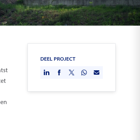
DEEL PROJECT
tst
zet
 en