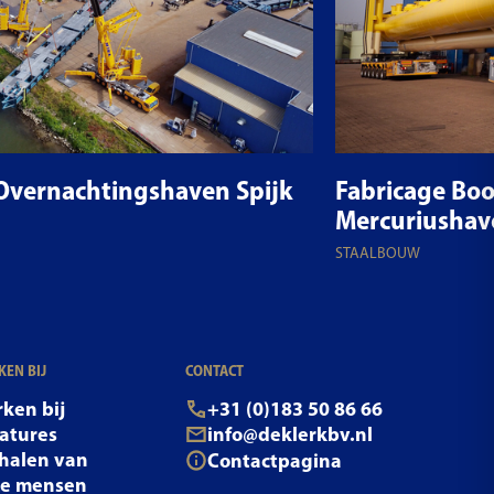
 Overnachtingshaven Spijk
Fabricage Boo
Mercuriushav
STAALBOUW
EN BIJ
CONTACT
ken bij
+31 (0)183 50 86 66
atures
info@deklerkbv.nl
halen van
Contactpagina
ze mensen