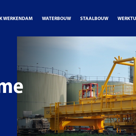
RK WERKENDAM
WATERBOUW
STAALBOUW
WERKT
ame