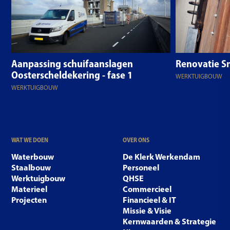
Aanpassing schuifaanslagen
Renovatie Sn
Oosterscheldekering - fase 1
WERKTUIGBOUW
WERKTUIGBOUW
WAT WE DOEN
OVER ONS
Waterbouw
De Klerk Werkendam
Staalbouw
Personeel
Werktuigbouw
QHSE
Materieel
Commercieel
Projecten
Financieel & IT
Missie & Visie
Kernwaarden & Strategie